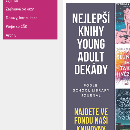
zajímat
Zajímavé odkazy
Dotazy, konzultace
Ptejte se CŠK
Archiv