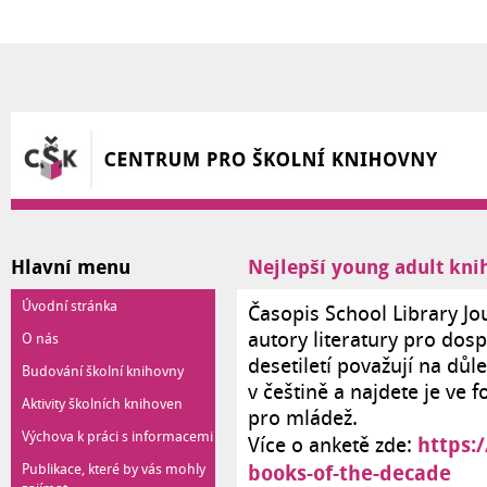
Přejít k hlavnímu obsahu
Hlavní menu
Nejlepší young adult kni
Úvodní stránka
Časopis School Library Jo
autory literatury pro dosp
O nás
desetiletí považují na důl
Budování školní knihovny
v češtině a najdete je ve 
Aktivity školních knihoven
pro mládež.
Výchova k práci s informacemi
https:
Více o anketě zde:
Publikace, které by vás mohly
books-of-the-decade