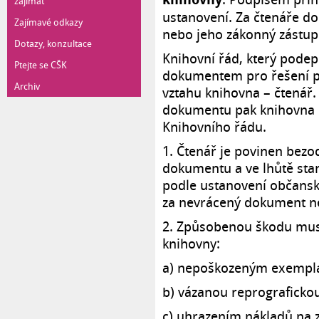
zajímat
ustanovení. Za čtenáře do
Zajímavé odkazy
nebo jeho zákonný zástup
Dotazy, konzultace
Knihovní řád, který podepi
Ptejte se CŠK
dokumentem pro řešení p
Archiv
vztahu knihovna – čtenář.
dokumentu pak knihovna 
Knihovního řádu.
1. Čtenář je povinen bezo
dokumentu a ve lhůtě sta
podle ustanovení občans
za nevrácený dokument n
2. Způsobenou škodu musí
knihovny:
a) nepoškozeným exemplář
b) vázanou reprografickou
c) uhrazením nákladů na z