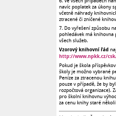
6. Ve všech případech ná
navíc poplatek za úkony s
včetně náhrady knihovnic
ztracené či zničené knihov
7. Do vyřešení způsobu na
pohledávek má knihovna p
všech služeb.
Vzorový knihovní řád
na
http://www.npkk.cz/csk
Pokud je škola příspěvkov
školy je možno vybrané pe
Peníze za ztracenou knihu
pouze v případě, že by byl
rozpočtová organizace). Z
pro školní knihovnu výhodn
za cenu knihy staré několi