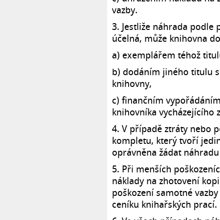
vazby.
3. Jestliže náhrada podle
účelná, může knihovna d
a) exemplářem téhož titulu
b) dodáním jiného titulu 
knihovny,
c) finančním vypořádání
knihovníka vycházejícího z
4. V případě ztráty nebo 
kompletu, který tvoří jed
oprávněna žádat náhradu 
5. Při menších poškozeníc
náklady na zhotovení kopi
poškození samotné vazby 
ceníku knihařských prací.