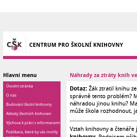
Přejít k hlavnímu obsahu
Hlavní menu
Náhrady za ztráty knih v
Úvodní stránka
Dotaz:
Žák ztratil knihu z
O nás
správně tento problém? M
náhradou jinou knihu? Maj
Budování školní knihovny
může škola rozhodnout, ja
Aktivity školních knihoven
Výchova k práci s informacemi
Vztah knihovny a čtenáře 
Publikace, které by vás mohly
knihovny
. Podpisem přihl