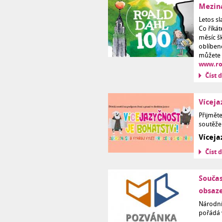
Meziná
Letos s
Co říkát
měsíc š
oblíben
můžete
www.ro
Číst d
Víceja
Přijměte
soutěže 
Víceja
Číst d
Součas
obsaz
Národní
pořádá 