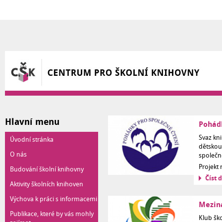
Přejít k hlavnímu obsahu
Hlavní menu
Pohádk
Svaz kn
Úvodní stránka
dětskou
O nás
společné
Projekt
Budování školní knihovny
Číst d
Aktivity školních knihoven
Výchova k práci s informacemi
Meziná
Publikace, které by vás mohly
Klub ško