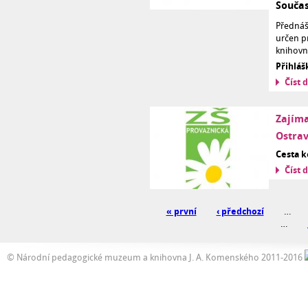
Součas
Přednáše
určen p
knihovn
Přihláš
Číst d
Zajíma
Ostrav
Cesta k
Číst d
« první
‹ předchozí
…
…
© Národní pedagogické muzeum a knihovna J. A. Komenského 2011-2016