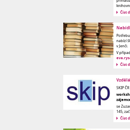
přihlašu
knihovn
Číst d
Nabídk
Potřebu
nabízí 
v Jenči.
V přípa
eva.ry
Číst d
Vzdělá
SKIP ČR
worksho
zájemce
se Zuza
145, zač
Číst d