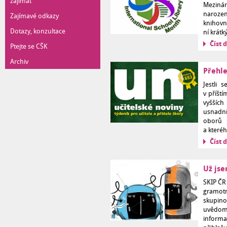
zajímat
Mezinár
narozen
Zajímavé odkazy
knihovny
Dotazy, konzultace
ní krátk
Číst d
Ptejte se CŠK
Archiv
Přehle
Jestli 
v příšt
vyšších
usnadní
oborů 
a které
Číst d
Už jse
SKIP ČR
gramot
skupinou
uvědomuj
informa