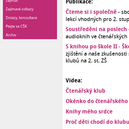
zajímat
Publikace:
Zajímavé odkazy
Čteme si i společně
- sb
Dotazy, konzultace
lekcí vhodných pro 2. stu
Ptejte se CŠK
Soustředěni na poslech
Archiv
audioknih ve čtenářských 
S knihou po škole II - Š
zjištění a naše zkušenost
klubů na 2. st. ZŠ
Videa:
Čtenářský klub
Okénko do čtenářského
Knihy mého srdce
Proč děti chodí do klub