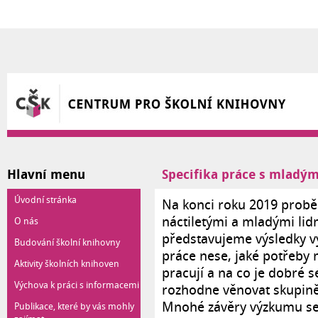
Přejít k hlavnímu obsahu
Hlavní menu
Specifika práce s mladým
Úvodní stránka
Na konci roku 2019 proběh
náctiletými a mladými lidm
O nás
představujeme výsledky vý
Budování školní knihovny
práce nese, jaké potřeby ma
Aktivity školních knihoven
pracují a na co je dobré s
Výchova k práci s informacemi
rozhodne věnovat skupině
Mnohé závěry výzkumu se 
Publikace, které by vás mohly