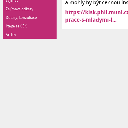
zajímat
a mohly by být cennou ins
Zajímavé odkazy
https://kisk.phil.muni.c
Dotazy, konzultace
prace-s-mladymi-l...
Ptejte se CŠK
Archiv