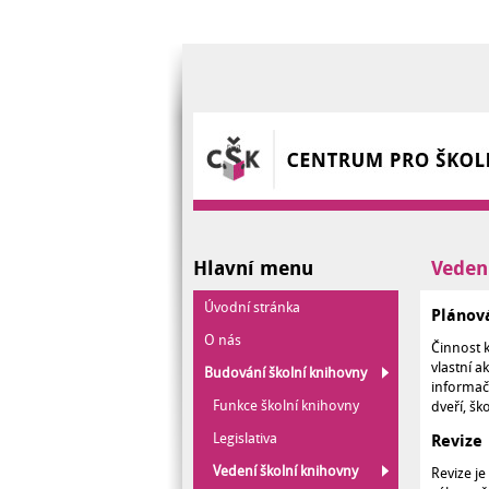
Přejít k hlavnímu obsahu
Hlavní menu
Veden
Úvodní stránka
Plánová
O nás
Činnost k
vlastní a
Budování školní knihovny
informačn
Funkce školní knihovny
dveří, šk
Legislativa
Revize
Vedení školní knihovny
Revize je