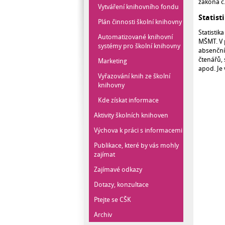
zákona č.
Vytváření knihovního fondu
Statist
Plán činnosti školní knihovny
Statisti
Automatizované knihovní
MŠMT. V 
systémy pro školní knihovny
absenční
čtenářů, 
Marketing
apod. Je 
Vyřazování knih ze školní
knihovny
Kde získat informace
Aktivity školních knihoven
Výchova k práci s informacemi
Publikace, které by vás mohly
zajímat
Zajímavé odkazy
Dotazy, konzultace
Ptejte se CŠK
Archiv