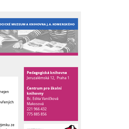
Pedagogická knihovna
Jeruzalémská 12, Praha 1
Centrum pro školní
 nejen
knihovny
Bc. Edita Vaníčková
tevřených
Makosová
221 966 432
775 885 856
ýjimku ze