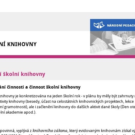
í školní knihovny
ní činnosti a činnost školní knihovny
nihovny je konkretizována na jeden školní rok - v plánu by měly být zahrnuty
ktivity knihovny (besedy, účast na celostátních knihovnických projektech, lekce
í gramotnosti), ale i začlenění knihovny do dalších aktivit dané školy (Den o
olní akademie apod.).
 povinná, vyplývá z
, který evidovaným knihovnám získal v
knihovního zákona