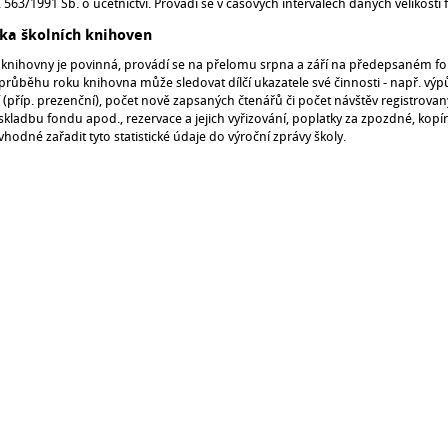
 563/1991 Sb. o účetnictví. Provádí se v časových intervalech daných velikostí
ika školních knihoven
ka knihovny je povinná, provádí se na přelomu srpna a září na předepsaném f
průběhu roku knihovna může sledovat dílčí ukazatele své činnosti - např. výp
 (příp. prezenční), počet nově zapsaných čtenářů či počet návštěv registrova
skladbu fondu apod., rezervace a jejich vyřizování, poplatky za zpozdné, kopí
vhodné zařadit tyto statistické údaje do výroční zprávy školy.