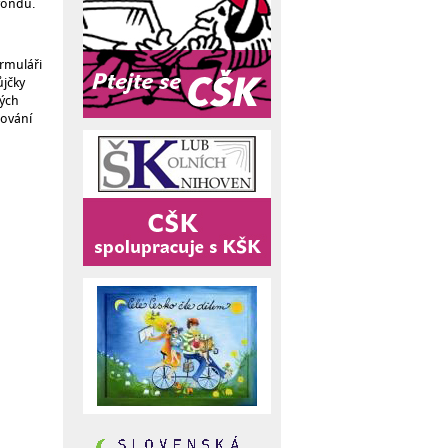
 fondu.
ormuláři
ůjčky
ných
rování