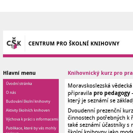
Přejít k hlavnímu obsahu
Hlavní menu
Knihovnický kurz pro pr
Úvodní stránka
Moravskoslezská vědecká 
pro pedagogy 
připravila
O nás
který je seznámí se zákla
Budování školní knihovny
Dvoudenní prezenční kurz
Aktivity školních knihoven
činnostech potřebných k 
Výchova k práci s informacemi
také seznámí účastníky s 
Publikace, které by vás mohly
školní knihovny jako mode