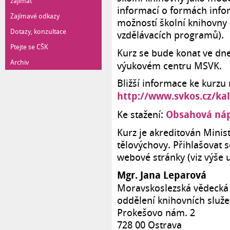
zajímat
informací o formách info
Zajímavé odkazy
možností školní knihovny
Dotazy, konzultace
vzdělávacích programů).
Ptejte se CŠK
Kurz se bude konat ve d
Archiv
výukovém centru MSVK.
Bližší informace ke kurzu
http://www.svkos.cz/kal
Obsahová náp
Ke stažení:
Kurz je akreditován Minis
tělovýchovy. Přihlašovat 
webové stránky (viz výše 
Mgr. Jana Leparová
Moravskoslezská vědecká k
oddělení knihovních služ
Prokešovo nám. 2
728 00 Ostrava