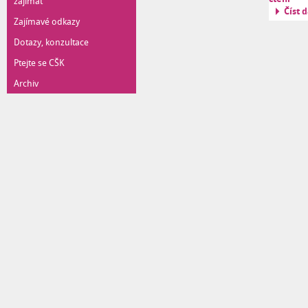
zajímat
Číst d
Zajímavé odkazy
Dotazy, konzultace
Ptejte se CŠK
Archiv