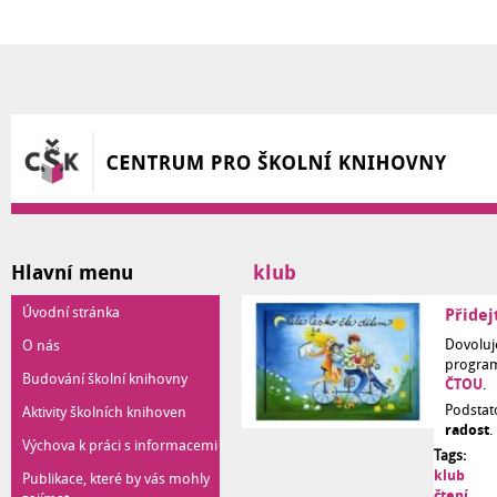
Přejít k hlavnímu obsahu
Hlavní menu
klub
Úvodní stránka
Přidej
Dovoluj
O nás
progr
Budování školní knihovny
ČTOU
.
Podstat
Aktivity školních knihoven
radost
.
Výchova k práci s informacemi
Tags:
klub
Publikace, které by vás mohly
čtení