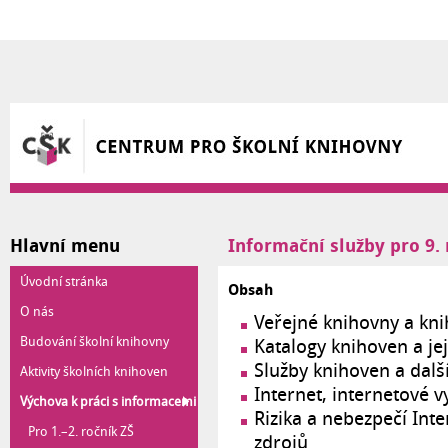
Přejít k hlavnímu obsahu
Hlavní menu
Informační služby pro 9. 
Úvodní stránka
Obsah
O nás
Veřejné knihovny a kni
Budování školní knihovny
Katalogy knihoven a jej
Služby knihoven a dalš
Aktivity školních knihoven
Internet, internetové 
Výchova k práci s informacemi
Rizika a nebezpečí Int
Pro 1.–2. ročník ZŠ
zdrojů