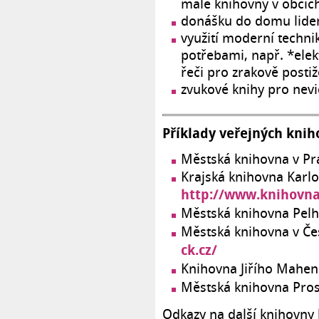
malé knihovny v obcíc
donášku do domu lidem
využití moderní techni
potřebami, např. *elekt
řeči pro zrakově posti
zvukové knihy pro nev
Příklady veřejných knih
Městská knihovna v P
Krajská knihovna Karlo
http://www.knihovna
Městská knihovna Pel
Městská knihovna v Č
ck.cz/
Knihovna Jiřího Mahe
Městská knihovna Pro
Odkazy na další knihovny 