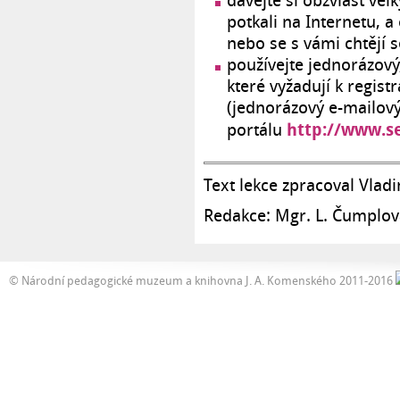
dávejte si obzvlášť velk
potkali na Internetu, 
nebo se s vámi chtějí s
používejte jednorázový
které vyžadují k regist
(jednorázový e-mailový
http://www.s
portálu
Text lekce zpracoval Vlad
Redakce: Mgr. L. Čumplov
© Národní pedagogické muzeum a knihovna J. A. Komenského 2011-2016