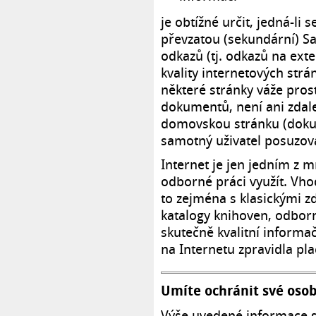
je obtížné určit, jedná-li
převzatou (sekundární) S
odkazů (tj. odkazů na ext
kvality internetových strá
některé stránky váže pros
dokumentů, není ani zdal
domovskou stránku (doku
samotný uživatel posuzov
Internet je jen jedním z m
odborné práci využít. Vho
to zejména s klasickými zd
katalogy knihoven, odbor
skutečně kvalitní informač
na Internetu zpravidla pl
Umíte ochránit své osob
Výše uvedené informace s