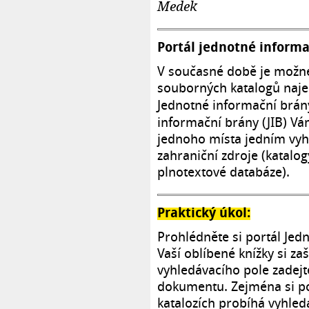
Medek
Portál jednotné informa
V současné době je možné 
souborných katalogů naje
Jednotné informační brán
informační brány (JIB) Vá
jednoho místa jedním vyh
zahraniční zdroje (katalo
plnotextové databáze).
Praktický úkol:
Prohlédněte si portál Jed
Vaší oblíbené knížky si za
vyhledávacího pole zadej
dokumentu. Zejména si p
katalozích probíhá vyhled