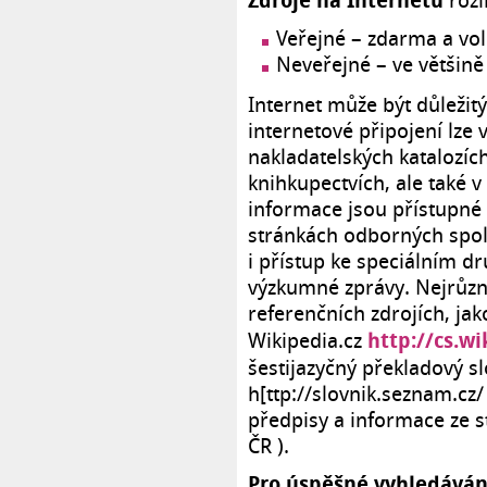
Zdroje na Internetu
roz
Veřejné – zdarma a vo
Neveřejné – ve většině
Internet může být důleži
internetové připojení lze 
nakladatelských katalozích
knihkupectvích, ale také v
informace jsou přístupné
stránkách odborných spol
i přístup ke speciálním dr
výzkumné zprávy. Nejrůzněj
referenčních zdrojích, jak
http://cs.wi
Wikipedia.cz
šestijazyčný překladový s
h[ttp://slovnik.seznam.cz/ 
předpisy a informace ze s
ČR ).
Pro úspěšné vyhledávání