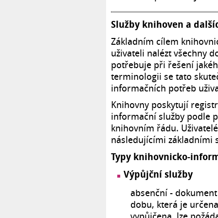
Služby knihoven a další
Základním cílem knihovni
uživateli nalézt všechny d
potřebuje při řešení jak
terminologii se tato skut
informačních potřeb uživa
Knihovny poskytují regis
informační služby podle 
knihovním řádu. Uživatel
následujícími základními 
Typy knihovnicko-inform
Výpůjční služby
absenční - dokument 
dobu, která je určen
vypůjčena, lze požáda