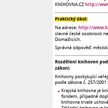
http://ww
KNIHOVNA.CZ
Praktický úkol:
http://www.k
Na adrese:
slavné české osobnosti n
Domažlicích.
Správná odpověď: městs
Rozdělení knihoven podl
zákon)
Knihovny poskytující veře
podle zákona č. 257/2001 S
Krajská knihovna je k
fondem, případně dopl
knihovna trvale uchová
Základní knihovna je 