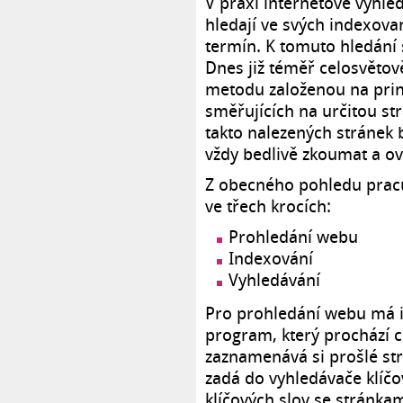
V praxi internetové vyhl
hledají ve svých indexova
termín. K tomuto hledání
Dnes již téměř celosvětov
metodu založenou na prin
směřujících na určitou s
takto nalezených stránek b
vždy bedlivě zkoumat a ov
Z obecného pohledu pracu
ve třech krocích:
Prohledání webu
Indexování
Vyhledávání
Pro prohledání webu má i
program, který prochází 
zaznamenává si prošlé str
zadá do vyhledávače klíčo
klíčových slov se stránkam