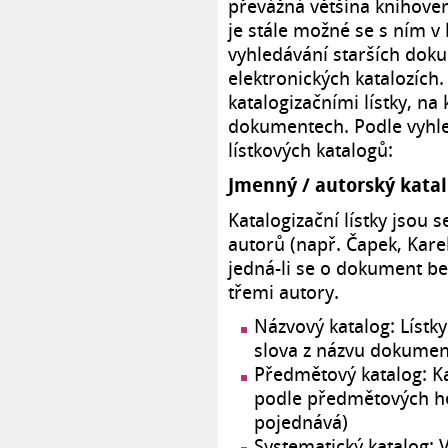
převážná většina knihoven
je stále možné se s ním v
vyhledávání starších doku
elektronických katalozích.
katalogizačními lístky, n
dokumentech. Podle vyhled
lístkových katalogů:
Jmenný / autorský kata
Katalogizační lístky jsou
autorů (např. Čapek, Kare
jedná-li se o dokument b
třemi autory.
Názvový katalog: Lístk
slova z názvu dokumen
Předmětový katalog: Ka
podle předmětových he
pojednává)
Systematický katalog: 