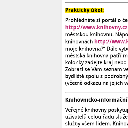
Praktický úkol:
Prohlédněte si portál o č
http://www.knihovny.cz
městskou knihovnu. Nápov
http://www.k
knihovnách
moje knihovna?“ Dále vybe
městská knihovna patří me
kolonky zadejte kraj nebo 
Zobrazí se Vám seznam ve
bydliště spolu s podrobn
(včetně odkazu na jejich 
Knihovnicko-informační
Veřejné knihovny poskytuj
uživatelů celou řadu služe
služby všem lidem. Knihov