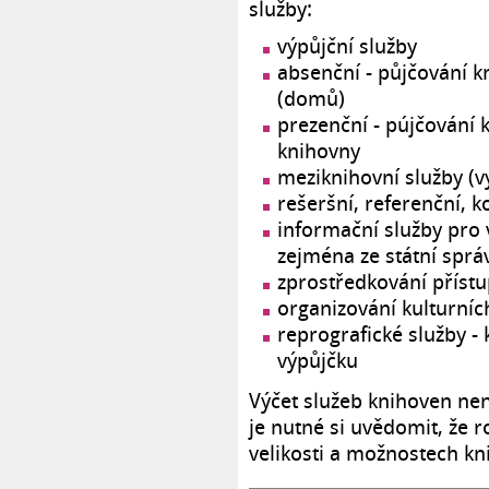
služby:
výpůjční služby
absenční - půjčování 
(domů)
prezenční - pújčování 
knihovny
meziknihovní služby (v
rešeršní, referenční, 
informační služby pro 
zejména ze státní spr
zprostředkování přístu
organizování kulturní
reprografické služby 
výpůjčku
Výčet služeb knihoven není
je nutné si uvědomit, že r
velikosti a možnostech kn