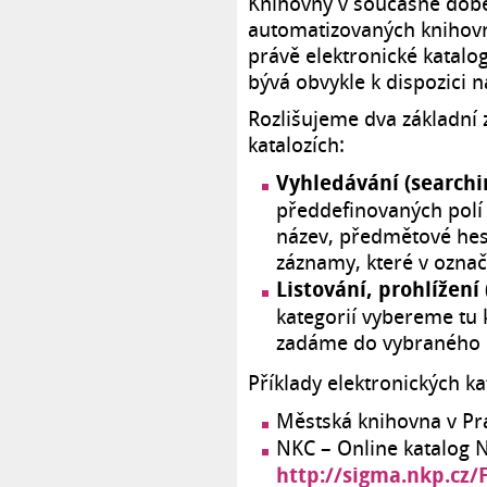
Knihovny v současné době
automatizovaných knihovní
právě elektronické katalo
bývá obvykle k dispozici 
Rozlišujeme dva základní 
katalozích:
Vyhledávání (searchi
předdefinovaných polí 
název, předmětové hesl
záznamy, které v označ
Listování, prohlížení
kategorií vybereme tu k
zadáme do vybraného p
Příklady elektronických k
Městská knihovna v P
NKC – Online katalog 
http://sigma.nkp.cz/