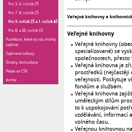
Pro 3.-4. ročník ZŠ
Pro 7.-8. ročník ZŠ
Veřejné knihovny a knihovnic
Pro 9. ročník ZŠ a 1. ročník SŠ
Pro II. a III. ročník SŠ
Veřejné knihovny
Publikace, které by vás mohly
Veřejné knihovny (obec
zajímat
specializované) se vysk
Zajímavé odkazy
společnostech, přesto 
Dotazy, konzultace
Veřejná knihovna je zř
Ptejte se CŠK
prostředků (nejčastěji
veřejnosti. Poskytuje 
Archiv
fondům a službám.
Veřejná knihovna zajiš
uměleckým dílům prost
to k uspokojování potře
vzdělávání, informací 
volného času.
Veřejnou knihovnou nab