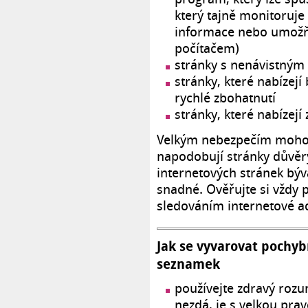
který tajně monitoruje
informace nebo umožňu
počítačem)
stránky s nenávistný
stránky, které nabízej
rychlé zbohatnutí
stránky, které nabízejí
Velkým nebezpečím mohou 
napodobují stránky důvěr
internetových stránek bý
snadné. Ověřujte si vždy 
sledováním internetové adr
Jak se vyvarovat pochyb
seznamek
používejte zdravý roz
nezdá, je s velkou pra