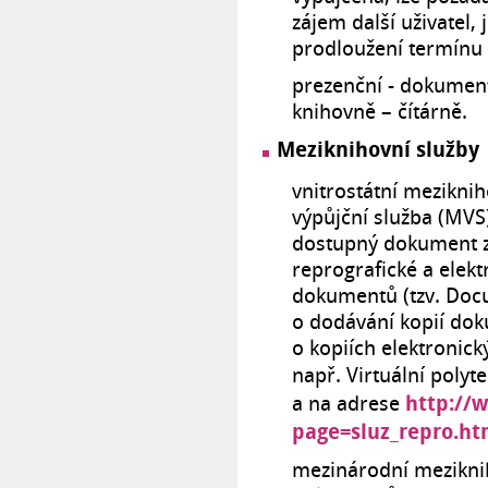
zájem další uživatel, 
prodloužení termínu 
prezenční - dokument 
knihovně – čítárně.
Meziknihovní služby
vnitrostátní mezikni
výpůjční služba (MVS
dostupný dokument z 
reprografické a elek
dokumentů (tzv. Docu
o dodávání kopií dok
o kopiích elektronick
např. Virtuální poly
http://
a na adrese
page=sluz_repro.h
mezinárodní meziknih