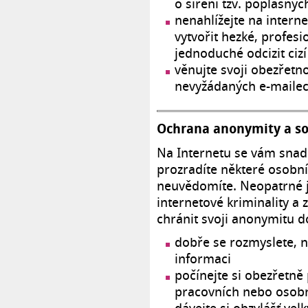
o šíření tzv. poplašný
nenahlížejte na intern
vytvořit hezké, profesio
jednoduché odcizit ciz
věnujte svoji obezřetn
nevyžádaných e-mailech
Ochrana anonymity a s
Na Internetu se vám snad
prozradíte některé osobní
neuvědomíte. Neopatrné
internetové kriminality a 
chránit svoji anonymitu d
dobře se rozmyslete, n
informaci
počínejte si obezřetně
pracovních nebo osobn