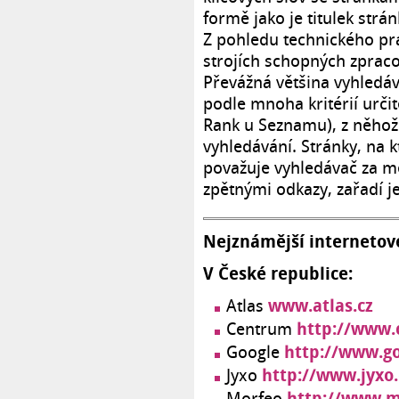
formě jako je titulek strán
Z pohledu technického pr
strojích schopných zpraco
Převážná většina vyhledáv
podle mnoha kritérií urči
Rank u Seznamu), z něhož 
vyhledávání. Stránky, na
považuje vyhledávač za mén
zpětnými odkazy, zařadí je
Nejznámější internetové
V České republice:
www.atlas.cz
Atlas
http://www.
Centrum
http://www.go
Google
http://www.jyxo.
Jyxo
http://www.m
Morfeo