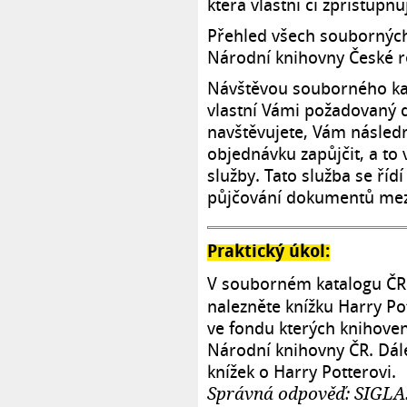
která vlastní či zpřístup
Přehled všech souborných
Národní knihovny České r
Návštěvou souborného kata
vlastní Vámi požadovaný 
navštěvujete, Vám násle
objednávku zapůjčit, a to 
služby. Tato služba se říd
půjčování dokumentů mez
Praktický úkol:
V souborném katalogu ČR
nalezněte knížku Harry P
ve fondu kterých knihoven
Národní knihovny ČR. Dál
knížek o Harry Potterovi.
Správná odpověď: SIGLA: