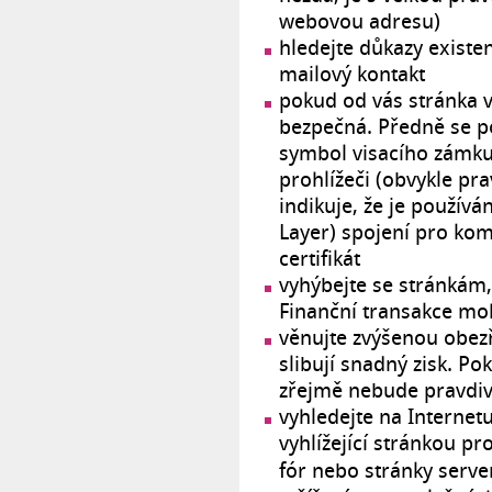
webovou adresu)
hledejte důkazy existen
mailový kontakt
pokud od vás stránka vy
bezpečná. Předně se po
symbol visacího zámku
prohlížeči (obvykle pra
indikuje, že je použív
Layer) spojení pro kom
certifikát
vyhýbejte se stránkám,
Finanční transakce moh
věnujte zvýšenou obez
slibují snadný zisk. P
zřejmě nebude pravdi
vyhledejte na Internetu
vyhlížející stránkou p
fór nebo stránky serv