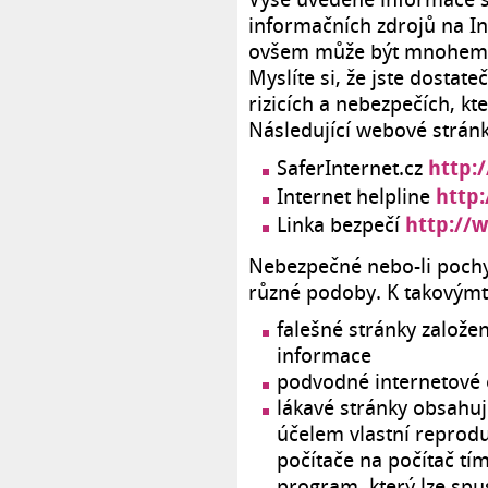
informačních zdrojů na I
ovšem může být mnohem ne
Myslíte si, že jste dosta
rizicích a nebezpečích, k
Následující webové stránk
http:
SaferInternet.cz
http:
Internet helpline
http://
Linka bezpečí
Nebezpečné nebo-li poch
různé podoby. K takovýmt
falešné stránky založ
informace
podvodné internetové
lákavé stránky obsahuj
účelem vlastní reproduk
počítače na počítač tím
program, který lze spu